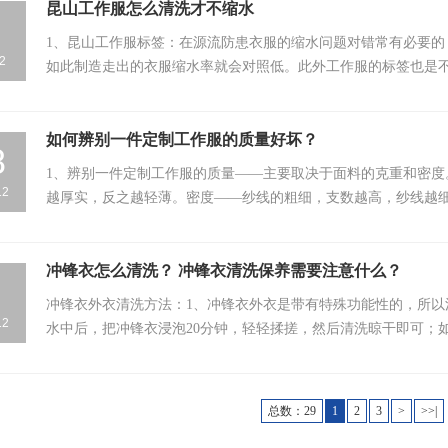
昆山工作服怎么清洗才不缩水
1、昆山工作服标签：在源流防患衣服的缩水问题对错常有必要
2
如此制造走出的衣服缩水率就会对照低。此外工作服的标签也是
如何辨别一件定制工作服的质量好坏？
8
1、辨别一件定制工作服的质量——主要取决于面料的克重和密
12
越厚实，反之越轻薄。密度——纱线的粗细，支数越高，纱线越
纱…
冲锋衣怎么清洗？ 冲锋衣清洗保养需要注意什么？
冲锋衣外衣清洗方法：1、冲锋衣外衣是带有特殊功能性的，所
12
水中后，把冲锋衣浸泡20分钟，轻轻揉搓，然后清洗晾干即可；
行…
总数：29
1
2
3
>
>>|