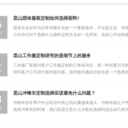
昆山团体服装定制如何选择面料?
5
团体文化衫作为日常传播文化的一个重要途径，不论是企业、学
2
小伙伴们对于选择什么面料定制文化衫一无所知，也担心不好的
化…
昆山工作服定制讲究的是细节上的服务
1
工作服厂家接到客户工作服定制的订单咨询后，第一时间要讨论
2
同到客户公司进行面对面沟通。面对面沟通的过程也是一个熟悉
昆山冲锋衣定制选择应该避免什么问题？
3
冲锋衣在冬季户外运动当中所占的比重越来越大，冲锋衣能让户
2
选择冲锋衣的时候，我们应该注意什么才能在选择到适合自己的
一…