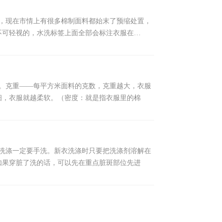
的，现在市情上有很多棉制面料都始末了预缩处置，
不可轻视的，水洗标签上面全部会标注衣服在…
度。克重——每平方米面料的克数，克重越大，衣服
细，衣服就越柔软。（密度：就是指衣服里的棉
以洗涤一定要手洗。新衣洗涤时只要把洗涤剂溶解在
如果穿脏了洗的话，可以先在重点脏斑部位先进