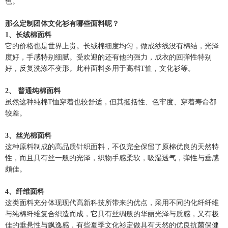
色。
那么定制团体文化衫有哪些面料呢？
1、长绒棉面料
它的价格也是世界上贵。长绒棉细度均匀，做成纱线没有棉结，光泽
度好，手感特别细腻。受欢迎的还有他的强力，成衣的回弹性特别
好，反复洗涤不变形。此种面料多用于高档T恤，文化衫等。
2、 普通纯棉面料
虽然这种纯棉T恤穿着也较舒适，但其挺括性、色牢度、穿着寿命都
较差。
3、丝光棉面料
这种原料制成的高品质针织面料，不仅完全保留了原棉优良的天然特
性，而且具有丝一般的光泽，织物手感柔软，吸湿透气，弹性与垂感
颇佳。
4、纤维面料
这类面料充分体现现代高新科技所带来的优点，采用不同的化纤纤维
与纯棉纤维复合织造而成，它具有丝绸般的华丽光泽与质感，又有极
佳的垂悬性与飘逸感，有些夏季文化衫定做具有天然的优良抗菌保健