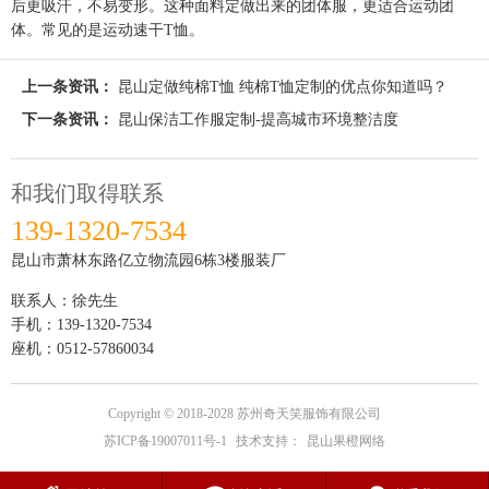
后更吸汗，不易变形。这种面料定做出来的团体服，更适合运动团
体。常见的是运动速干T恤。
上一条资讯：
昆山定做纯棉T恤 纯棉T恤定制的优点你知道吗？
下一条资讯：
昆山保洁工作服定制-提高城市环境整洁度
和我们取得联系
139-1320-7534
昆山市萧林东路亿立物流园6栋3楼服装厂
联系人：徐先生
手机：
139-1320-7534
座机：
0512-57860034
Copyright © 2018-2028 苏州奇天笑服饰有限公司
苏ICP备19007011号-1
技术支持：
昆山果橙网络