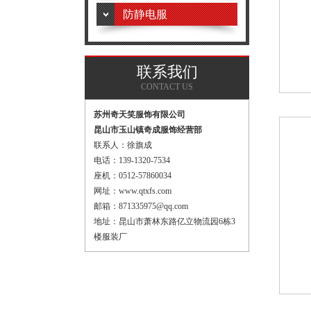
防静电服
联系我们
CONTACT US
苏州奇天笑服饰有限公司
昆山市玉山镇奇成服饰经营部
联系人：徐旗成
电话：139-1320-7534
座机：0512-57860034
网址：www.qtxfs.com
邮箱：871335975@qq.com
地址：昆山市萧林东路亿立物流园6栋3
楼服装厂