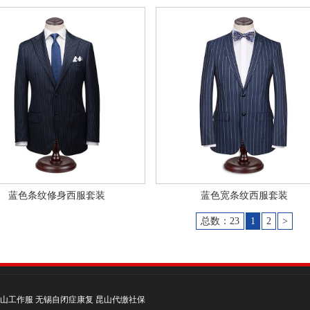
蓝色条纹修身西服套装
蓝色宽条纹西服套装
总数：23
1
2
>
山工作服
无锡自闭症康复
昆山代缴社保