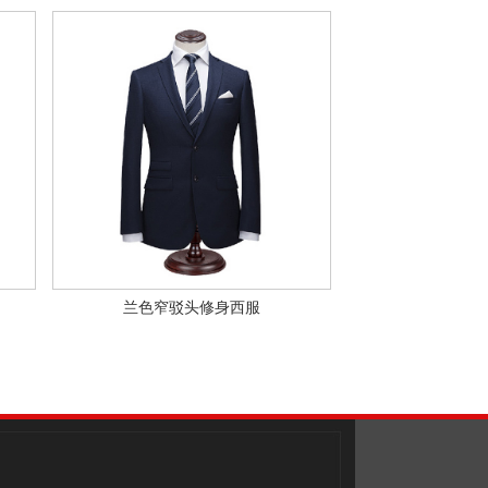
兰色窄驳头修身西服