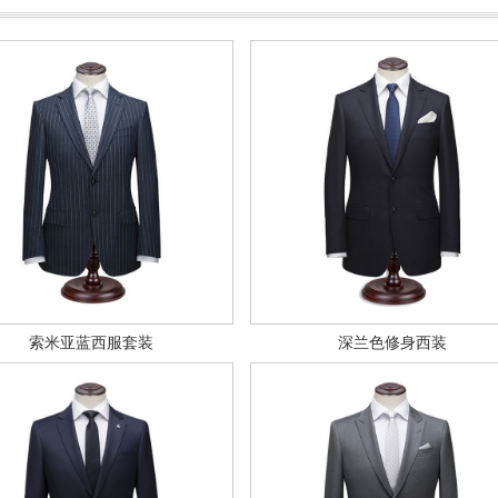
索米亚蓝西服套装
深兰色修身西装